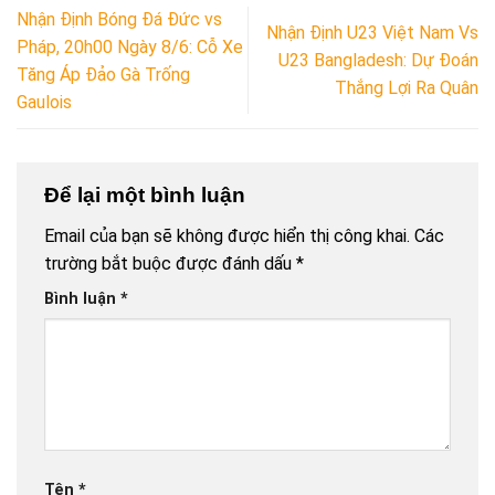
Nhận Định Bóng Đá Đức vs
Nhận Định U23 Việt Nam Vs
Pháp, 20h00 Ngày 8/6: Cỗ Xe
U23 Bangladesh: Dự Đoán
Tăng Áp Đảo Gà Trống
Thắng Lợi Ra Quân
Gaulois
Để lại một bình luận
Email của bạn sẽ không được hiển thị công khai.
Các
trường bắt buộc được đánh dấu
*
Bình luận
*
Tên
*