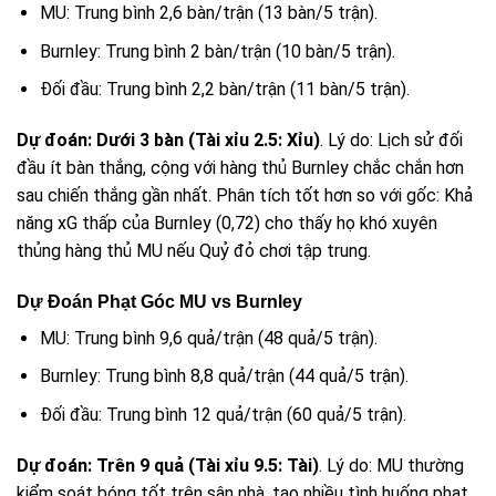
MU: Trung bình 2,6 bàn/trận (13 bàn/5 trận).
Burnley: Trung bình 2 bàn/trận (10 bàn/5 trận).
Đối đầu: Trung bình 2,2 bàn/trận (11 bàn/5 trận).
Dự đoán: Dưới 3 bàn (Tài xỉu 2.5: Xỉu)
. Lý do: Lịch sử đối
đầu ít bàn thắng, cộng với hàng thủ Burnley chắc chắn hơn
sau chiến thắng gần nhất. Phân tích tốt hơn so với gốc: Khả
năng xG thấp của Burnley (0,72) cho thấy họ khó xuyên
thủng hàng thủ MU nếu Quỷ đỏ chơi tập trung.
Dự Đoán Phạt Góc MU vs Burnley
MU: Trung bình 9,6 quả/trận (48 quả/5 trận).
Burnley: Trung bình 8,8 quả/trận (44 quả/5 trận).
Đối đầu: Trung bình 12 quả/trận (60 quả/5 trận).
Dự đoán: Trên 9 quả (Tài xỉu 9.5: Tài)
. Lý do: MU thường
kiểm soát bóng tốt trên sân nhà, tạo nhiều tình huống phạt