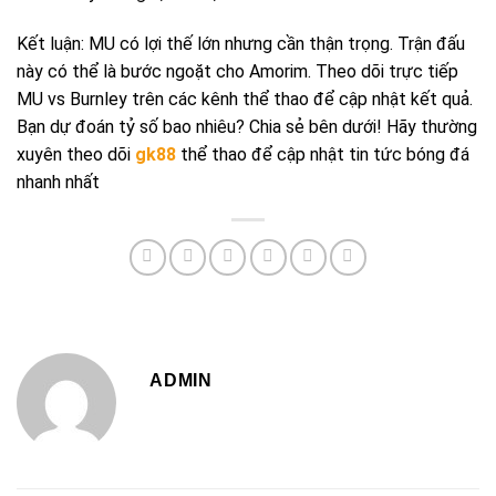
Kết luận: MU có lợi thế lớn nhưng cần thận trọng. Trận đấu
này có thể là bước ngoặt cho Amorim. Theo dõi trực tiếp
MU vs Burnley trên các kênh thể thao để cập nhật kết quả.
Bạn dự đoán tỷ số bao nhiêu? Chia sẻ bên dưới! Hãy thường
xuyên theo dõi
gk88
thể thao để cập nhật tin tức bóng đá
nhanh nhất
ADMIN