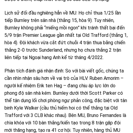
Lịch sử đối đầu nghiêng hẳn về MU: Họ chỉ thua 1/25 lần
tiếp Burnley trên sân nhà (thắng 15, hòa 9). Tuy nhiên,
Burnley không phải “miếng mồi ngon” khi tránh thất bại đến
5/9 trận Premier League gần nhất tại Old Trafford (thắng 1,
hòa 4). Đội khách vừa cắt đứt chuỗi 4 trận thua bằng chiến
thắng 2-0 trước Sunderland, nhưng họ chưa thắng 2 trận
liên tiếp tại Ngoại hạng Anh kể từ tháng 4/2022.
Phân tích đánh giá nhận định: So với bài viết gốc, chúng ta
cần nhìn nhận sâu hơn về vai trò của HLV. Ruben Amorim –
người kế nhiệm Erik ten Hag – đang chịu áp lực lớn do
phong độ sân nhà kém. Burnley dưới thời Scott Parker có
thể tận dụng lối chơi phòng ngự phản công, đặc biệt với tân
binh Kyle Walker (cầu thủ hiếm hoi có thể thắng tại Old
Trafford với 3 CLB khác nhau). Bên MU, Bruno Fernandes là
chìa khóa với 10 bàn thắng/kiến tạo trong 8 trận gặp đội
mới thăng hạng, tạo ra 41 cơ hội. Tuy nhiên, hàng thủ MU