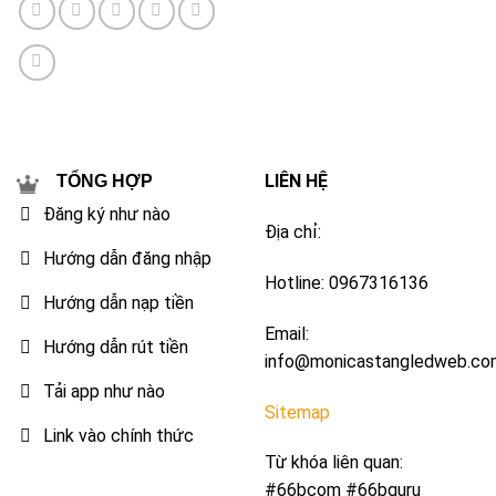
LIÊN HỆ
TỔNG HỢP
Đăng ký như nào
Địa chỉ:
Hướng dẫn đăng nhập
Hotline: 0967316136
Hướng dẫn nạp tiền
Email:
Hướng dẫn rút tiền
info@monicastangledweb.co
Tải app như nào
Sitemap
Link vào chính thức
Từ khóa liên quan:
#66bcom #66bguru