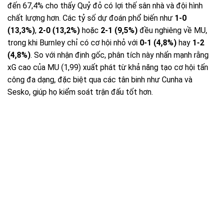
đến 67,4% cho thấy Quỷ đỏ có lợi thế sân nhà và đội hình
chất lượng hơn. Các tỷ số dự đoán phổ biến như
1-0
(13,3%)
,
2-0 (13,2%)
hoặc
2-1 (9,5%)
đều nghiêng về MU,
trong khi Burnley chỉ có cơ hội nhỏ với
0-1 (4,8%)
hay
1-2
(4,8%)
. So với nhận định gốc, phân tích này nhấn mạnh rằng
xG cao của MU (1,99) xuất phát từ khả năng tạo cơ hội tấn
công đa dạng, đặc biệt qua các tân binh như Cunha và
Sesko, giúp họ kiểm soát trận đấu tốt hơn.