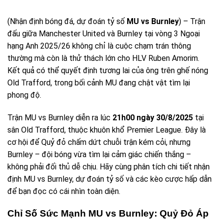
(Nhận định bóng đá, dự đoán tỷ số
MU vs Burnley
) – Trận
đấu giữa Manchester United và Burnley tại vòng 3 Ngoại
hạng Anh 2025/26 không chỉ là cuộc chạm trán thông
thường mà còn là thử thách lớn cho HLV Ruben Amorim.
Kết quả có thể quyết định tương lai của ông trên ghế nóng
Old Trafford, trong bối cảnh MU đang chật vật tìm lại
phong độ.
Trận MU vs Burnley diễn ra lúc
21h00 ngày 30/8/2025
tại
sân Old Trafford, thuộc khuôn khổ Premier League. Đây là
cơ hội để Quỷ đỏ chấm dứt chuỗi trận kém cỏi, nhưng
Burnley – đội bóng vừa tìm lại cảm giác chiến thắng –
không phải đối thủ dễ chịu. Hãy cùng phân tích chi tiết nhận
định MU vs Burnley, dự đoán tỷ số và các kèo cược hấp dẫn
để bạn đọc có cái nhìn toàn diện.
Chỉ Số Sức Mạnh MU vs Burnley: Quỷ Đỏ Áp