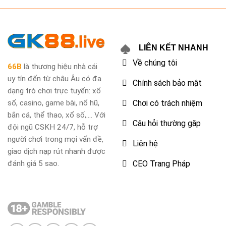
LIÊN KẾT NHANH
Về chúng tôi
66B
là thương hiệu nhà cái
uy tín đến từ châu Âu có đa
Chính sách bảo mật
dạng trò chơi trực tuyến: xổ
số, casino, game bài, nổ hũ,
Chơi có trách nhiệm
bắn cá, thể thao, xổ số,.... Với
Câu hỏi thường gặp
đội ngũ CSKH 24/7, hỗ trợ
người chơi trong mọi vấn đề,
Liên hệ
giao dịch nạp rút nhanh được
đánh giá 5 sao.
CEO Trang Pháp