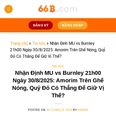
Skip
to
content
ĐĂNG KÝ
ĐĂNG NHẬP
Trang chủ
»
Tin tức
»
Nhận Định MU vs Burnley
21h00 Ngày 30/8/2025: Amorim Trên Ghế Nóng, Quỷ
Đỏ Có Thắng Để Giữ Vị Thế?
TIN TỨC
Nhận Định MU vs Burnley 21h00
Ngày 30/8/2025: Amorim Trên Ghế
Nóng, Quỷ Đỏ Có Thắng Để Giữ Vị
Thế?
POSTED ON
30 THÁNG 8, 2025
BY
ADMIN