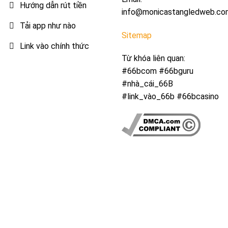
Hướng dẫn rút tiền
info@monicastangledweb.co
Tải app như nào
Sitemap
Link vào chính thức
Từ khóa liên quan:
#66bcom #66bguru
#nhà_cái_66B
#link_vào_66b #66bcasino