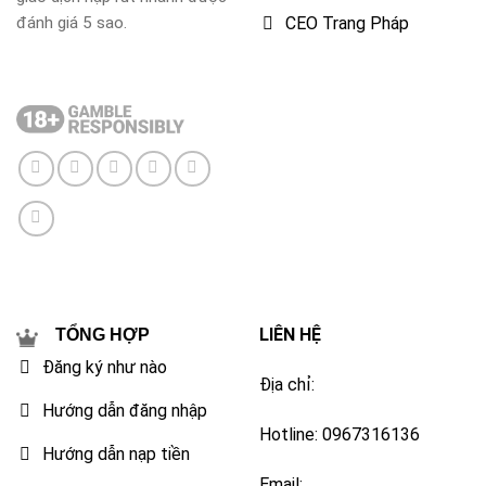
đánh giá 5 sao.
CEO Trang Pháp
LIÊN HỆ
TỔNG HỢP
Đăng ký như nào
Địa chỉ:
Hướng dẫn đăng nhập
Hotline: 0967316136
Hướng dẫn nạp tiền
Email: