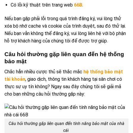
Có lỗi kỹ thuật trên trang web
66B
.
Nếu bạn gặp phải lỗi trong quá trình đăng ký, vui lòng thử
xóa bộ nhớ cache và cookie của trình duyệt, sau đó thử lại.
Nếu bạn vẫn không thể đăng ký, vui lòng liên hệ với bộ phận
hỗ trợ khách hàng của chúng tôi để được trợ giúp.
Câu hỏi thường gặp liên quan đến hệ thống
bảo mật
Chắc hẳn nhiều cược thủ sẽ thắc mắc
hệ thống bảo mật
tài khoản
, giao dịch, thông tin khách hàng tại sân chơi có
thực sự uy tín không? Ngay sau đây chúng tôi sẽ giải mã
cho bạn những câu hỏi thường gặp này:
Câu hỏi thường gặp liên quan đến tính năng bảo mật của nhà
cái