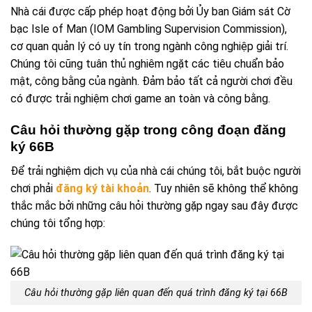
Nhà cái được cấp phép hoạt động bởi Ủy ban Giám sát Cờ
bạc Isle of Man (IOM Gambling Supervision Commission),
cơ quan quản lý có uy tín trong ngành công nghiệp giải trí.
Chúng tôi cũng tuân thủ nghiêm ngặt các tiêu chuẩn bảo
mật, công bằng của ngành. Đảm bảo tất cả người chơi đều
có được trải nghiệm chơi game an toàn và công bằng.
Câu hỏi thường gặp trong công đoạn đăng
ký 66B
Để trải nghiệm dịch vụ của nhà cái chúng tôi, bắt buộc người
chơi phải
đăng ký tài khoản
. Tuy nhiên sẽ không thể không
thắc mắc bởi những câu hỏi thường gặp ngay sau đây được
chúng tôi tổng hợp:
Câu hỏi thường gặp liên quan đến quá trình đăng ký tại 66B