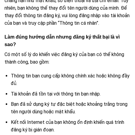
chẳng hạn như mật khẩu, số điện thoại và địa chỉ email. Tuy
nhiên, bạn không thể thay đổi tên người dùng của mình. Để
thay đổi thông tin đăng ký, vui lòng đăng nhập vào tài khoản
của bạn và truy cập phần “Thông tin cá nhân”.
Làm đúng hướng dẫn nhưng đăng ký thất bại là vì
sao?
Có một số lý do khiến việc đăng ký của bạn có thể không
thành công, bao gồm:
Thông tin bạn cung cấp không chính xác hoặc không đầy
đủ.
Tài khoản đã tồn tại với thông tin bạn nhập.
Bạn đã sử dụng ký tự đặc biệt hoặc khoảng trắng trong
tên người dùng hoặc mật khẩu.
Kết nối Internet của bạn không ổn định khiến quá trình
đăng ký bị gián đoạn.