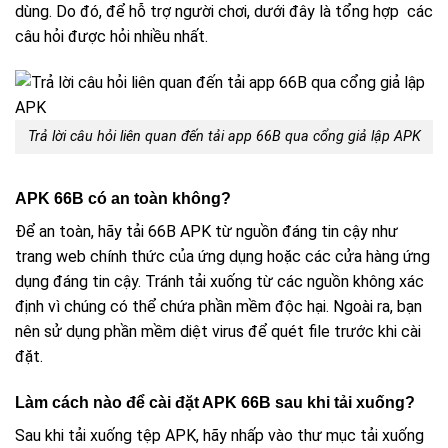
dùng. Do đó, để hỗ trợ người chơi, dưới đây là tổng hợp các
câu hỏi được hỏi nhiều nhất.
Trả lời câu hỏi liên quan đến tải app 66B qua cổng giả lập APK
APK 66B có an toàn không?
Để an toàn, hãy tải 66B APK từ nguồn đáng tin cậy như
trang web chính thức của ứng dụng hoặc các cửa hàng ứng
dụng đáng tin cậy. Tránh tải xuống từ các nguồn không xác
định vì chúng có thể chứa phần mềm độc hại. Ngoài ra, bạn
nên sử dụng phần mềm diệt virus để quét file trước khi cài
đặt.
Làm cách nào để cài đặt APK 66B sau khi tải xuống?
Sau khi tải xuống tệp APK, hãy nhấp vào thư mục tải xuống