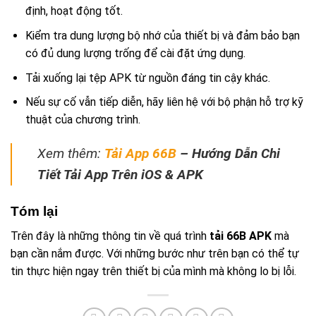
định, hoạt động tốt.
Kiểm tra dung lượng bộ nhớ của thiết bị và đảm bảo bạn
có đủ dung lượng trống để cài đặt ứng dụng.
Tải xuống lại tệp APK từ nguồn đáng tin cậy khác.
Nếu sự cố vẫn tiếp diễn, hãy liên hệ với bộ phận hỗ trợ kỹ
thuật của chương trình.
Xem thêm:
Tải App 66B
– Hướng Dẫn Chi
Tiết Tải App Trên iOS & APK
Tóm lại
Trên đây là những thông tin về quá trình
tải 66B APK
mà
bạn cần nắm được. Với những bước như trên bạn có thể tự
tin thực hiện ngay trên thiết bị của mình mà không lo bị lỗi.