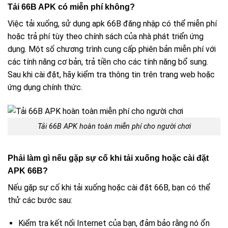
Tải 66B APK có miễn phí không?
Việc tải xuống, sử dụng apk 66B đăng nhập có thể miễn phí
hoặc trả phí tùy theo chính sách của nhà phát triển ứng
dụng. Một số chương trình cung cấp phiên bản miễn phí với
các tính năng cơ bản, trả tiền cho các tính năng bổ sung.
Sau khi cài đặt, hãy kiểm tra thông tin trên trang web hoặc
ứng dụng chính thức.
Tải 66B APK hoàn toàn miễn phí cho người chơi
Phải làm gì nếu gặp sự cố khi tải xuống hoặc cài đặt
APK 66B?
Nếu gặp sự cố khi tải xuống hoặc cài đặt 66B, bạn có thể
thử các bước sau:
Kiểm tra kết nối Internet của bạn, đảm bảo rằng nó ổn